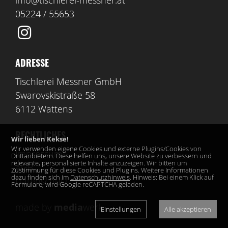
05224 / 55653
ADRESSE
Tischlerei Messner GmbH
Swarovskistraße 58
6112 Wattens
RECHTLICHES
Wir lieben Kekse!
Wir verwenden eigene Cookies und externe Plugins/Cookies von
Impressum
Drittanbietern. Diese helfen uns, unsere Website zu verbessern und
relevante, personalisierte Inhalte anzuzeigen. Wir bitten um
AGB
Zustimmung für diese Cookies und Plugins. Weitere Informationen
dazu finden sich im
Datenschutzhinweis
. Hinweis: Bei einem Klick auf
Datenschutz
Formulare, wird Google reCAPTCHA geladen.
made by
media
werk
Einstellungen
Alle akzeptieren